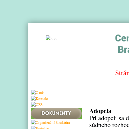
Strá
Adopcia
Pri adopcii sa 
súdneho rozhodn