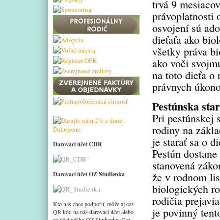
trvá 9 mesiacov
právoplatnosti 
osvojení sú ado
dieťaťa ako bio
všetky práva bi
ako voči svojm
na toto dieťa o
právnych úkono
Pestúnska star
Pri pestúnskej 
rodiny na zákl
je starať sa o 
Darovací účet CDR
Pestún dostane 
stanovená zákon
Darovací účet OZ Studienka
že v rodnom lis
biologických ro
rodičia prejavi
Kto nás chce podporiť, môže aj cez
je povinný tent
QR kód na náš darovací účet alebo
na účet nášho OZ Studienka. Cez