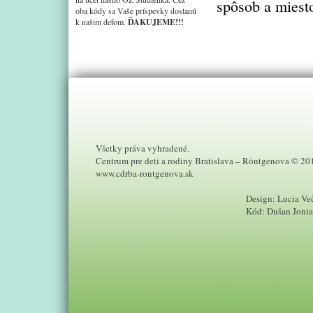
spôsob a miesto
oba kódy sa Vaše príspevky dostanú
k našim deťom.
ĎAKUJEME!!!
Všetky práva vyhradené.
Centrum pre deti a rodiny Bratislava – Röntgenova © 20
www.cdrba-rontgenova.sk
Design: Lucia Ve
Kód: Dušan Joni